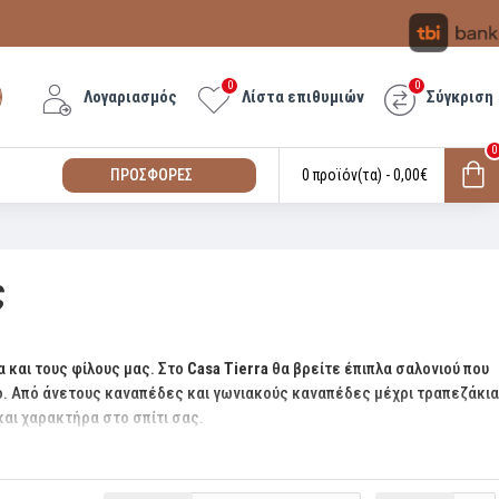
0
0
Λογαριασμός
Λίστα επιθυμιών
Σύγκριση
0
ΠΡΟΣΦΟΡΕΣ
0 προϊόν(τα) - 0,00€
ς
α και τους φίλους μας. Στο
Casa Tierra
θα βρείτε έπιπλα σαλονιού που
ο. Από άνετους καναπέδες και γωνιακούς καναπέδες μέχρι τραπεζάκια
και χαρακτήρα στο σπίτι σας.
όσμησης που θα κάνουν το σαλόνι σας πραγματικά ξεχωριστό.