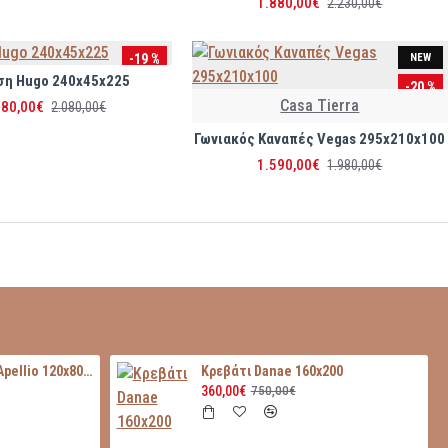
1.880,00€
2.230,00€
-19 %
NEW
ση Hugo 240x45x225
-20 %
Casa Tierra
680,00€
2.080,00€
Γωνιακός Καναπές Vegas 295x210x100
1.590,00€
1.980,00€
Τραπεζάκι Σαλονιού Apellio 120x80x42
Κρεβάτι Danae 160x200
360,00€
750,00€