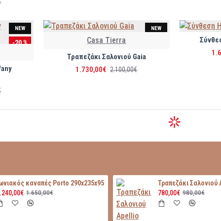
€
NEW
NEW
Casa Tierra
Σύνθε
-20 %
-18 %
1.
Τραπεζάκι Σαλονιού Gaia
fany
1.730,00€
2.100,00€
€
ωνιακός καναπές Porto 290x235x95
.240,00€
780,00€
1.650,00€
980,00€