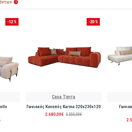
ϊόντων
0
-12 %
-20 %
Casa Tierra
ello
Γωνιακός Καναπές Karma 320x230x120
Γωνιακ
2.680,00€
3.350,00€
2.
€