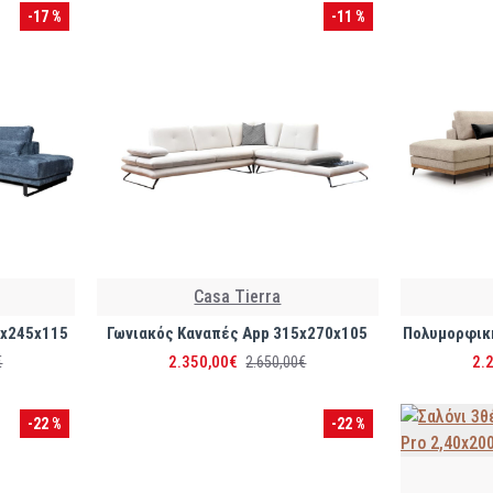
-17 %
-11 %
Casa Tierra
5x245x115
Γωνιακός Καναπές App 315x270x105
Πολυμορφική
2.350,00€
2.
€
2.650,00€
-22 %
-22 %