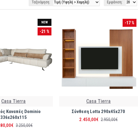
Ταξινόμηση:
Εμφάνιση:
NEW
-17 %
-21 %
Casa Tierra
Casa Tierra
ός Καναπές Dominio
Σύνθεση Lotta 290x45x270
336x260x115
2.450,00€
2.950,00€
580,00€
3.250,00€