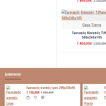
1.890,00€
2.100,00
Dorina 25
Dorina 20
Casa Tierra
Dorina 15
Γωνιακός Καναπές Tif
300x245x105
1.850,00€
2.320,00
Dorina 05
Planet 108
Planet 109
ΔΗΜΟΦΙΛΗ
Planet 110
Γωνιακός κανπές Lyon 290x235x95
Γ
1.190,00€
1
1.560,00€
Planet 111
Planet 102