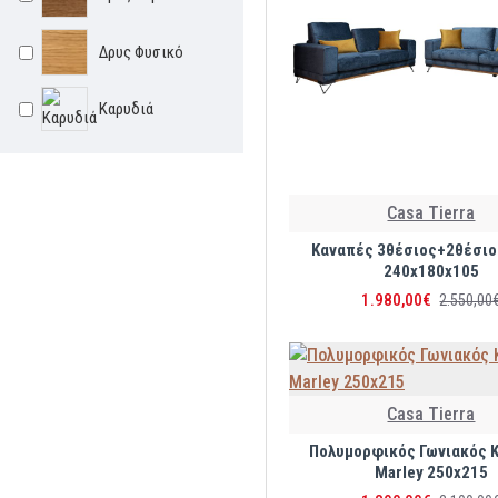
Dorina 70
Δρυς Φυσικό
Dorina 65
Καρυδιά
Dorina 60
Dorina 55
Casa Tierra
Dorina 50
Καναπές 3θέσιος+2θέσιο
240x180x105
1.980,00€
Dorina 45
2.550,00
Dorina 40
Casa Tierra
Dorina 35
Πολυμορφικός Γωνιακός 
Marley 250x215
Dorina 30