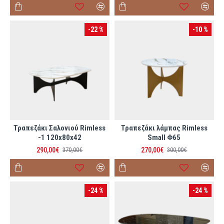
-22 %
-10 %
Τραπεζάκι Σαλονιού Rimless
Τραπεζάκι λάμπας Rimless
-1 120x80x42
Small Φ65
290,00€
270,00€
370,00€
300,00€
-24 %
-24 %