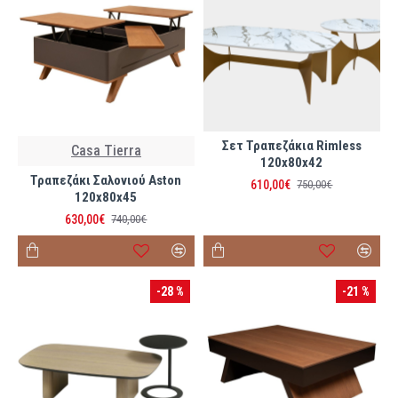
Σετ Τραπεζάκια Rimless
Casa Tierra
120x80x42
Τραπεζάκι Σαλονιού Aston
610,00€
750,00€
120x80x45
630,00€
740,00€
-28 %
-21 %