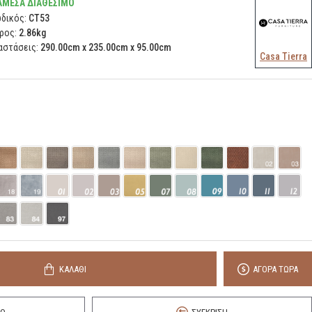
ΆΜΕΣΑ ΔΙΑΘΈΣΙΜΟ
δικός:
CT53
ρος:
2.86kg
αστάσεις:
290.00cm x 235.00cm x 95.00cm
Casa Tierra
ΚΑΛΆΘΙ
ΑΓΟΡΆ ΤΏΡΑ