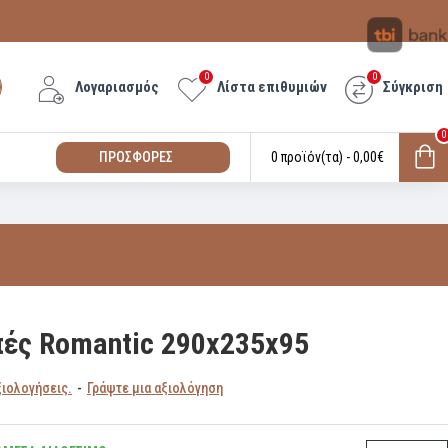
0
0
Λογαριασμός
Λίστα επιθυμιών
Σύγκριση
0
ΠΡΟΣΦΟΡΕΣ
0 προϊόν(τα) - 0,00€
πές Romantic 290x235x95
ξιολογήσεις.
-
Γράψτε μια αξιολόγηση